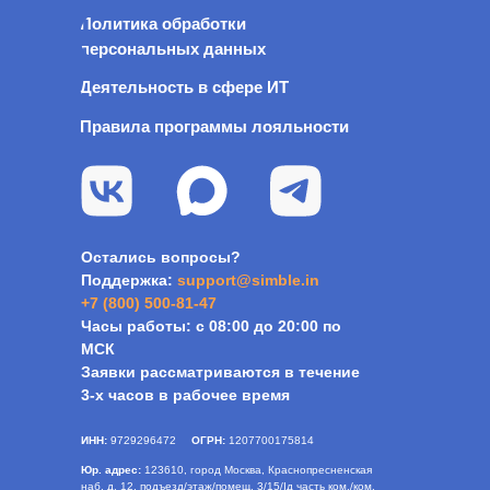
Политика обработки
персональных данных
Деятельность в сфере ИТ
Правила программы лояльности
Остались вопросы?
Поддержка:
s
upport@simble.in
+7 (800) 500-81-47
Часы работы: с 08:00 до 20:00 по
МСК
Заявки рассматриваются в течение
3-х часов в рабочее время
ИНН:
9729296472
ОГРН:
1207700175814
Юр. адрес:
123610, город Москва, Краснопресненская
наб, д. 12, подъезд/этаж/помещ. 3/15/Iд часть ком./ком.