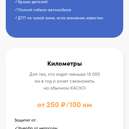
✓ Кражи деталей
✓ Полной гибели автомобиля
✓ ДТП по чужой вине, если виновник известен
Страхование,
продуманное до мелочей
Километры
Для тех, кто ездит меньше 15 000
Поможем при страховом
км в год и хочет сэкономить
случае
на обычном КАСКО
Поможем собрать все необходимые
документы для страховой компании
и, при необходимости, отправим
их туда самостоятельно
от 250 ₽/100 км
Защитит от:
Не оставим один на один
✓ Ущерба от непогоды