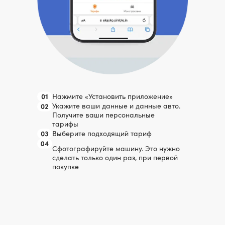
Врезался в барьер на трассе
Страховая сумма
1 000 000 ₽
Ремонт авто
80 533 ₽
Франшиза*
20 000 ₽
60 533 ₽
Выплата составила
Нажмите «Установить приложение»
3400 ₽
Укажите ваши данные и данные авто.
Заплатил за страховку
Получите ваши персональные
за 3 дня
тарифы
Выберите подходящий тариф
Читать подробнее
Сфотографируйте машину. Это нужно
сделать только один раз, при первой
покупке
*страховая франшиза помогает нам
сохранять приятную цену страховки
и бороться с мошенниками