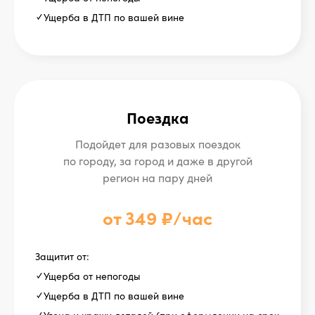
в переговорах
✓ Ущерба в ДТП по вашей вине
со страховыми
Всегда готовы рассказать про
нюансы возмещения или помочь
советом
Поездка
Предстраховой осмотр
Подойдет для разовых поездок
за несколько минут
по городу, за город и даже в другой
Найдем авто по госномеру,
подскажем как сфотографировать
регион на пару дней
машину для осмотра. 15 минут —
и никаких очередей и бумаг
от 349 ₽/час
Защитит от:
Никаких страховых агентов
✓ Ущерба от непогоды
и поездок в офис
✓ Ущерба в ДТП по вашей вине
Весь цикл страхования:
от предстрахового осмотра