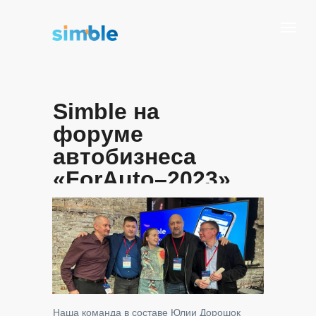
Simble на
форуме
автобизнеса
«ForAuto–2023»
Наша команда в составе Юлии Дорошок